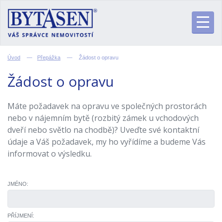
Úvod
—
Přepážka
—
Žádost o opravu
Žádost o opravu
Máte požadavek na opravu ve společných prostorách
nebo v nájemním bytě (rozbitý zámek u vchodových
dveří nebo světlo na chodbě)? Uveďte své kontaktní
údaje a Váš požadavek, my ho vyřídíme a budeme Vás
informovat o výsledku.
JMÉNO:
PŘÍJMENÍ: