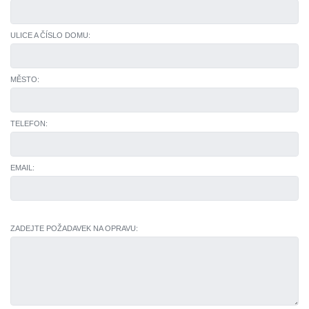
ULICE A ČÍSLO DOMU:
MĚSTO:
TELEFON:
EMAIL:
ZADEJTE POŽADAVEK NA OPRAVU: