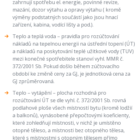
zahrnují spotřebu el. energie, povinné revize,
mazání, dozor výtahu a opravy výtahu ( kromě
výměny podstatných součástí jako jsou hnací
zařízení, kabina, vodící lišty a pod.).
Teplo a teplá voda – pravidla pro rozúčtování
nákladů na tepelnou energii na ústřední topení (ÚT)
a nákladů na poskytování teplé užitkové vody (TUV)
mezi konečné spotřebitele stanoví vyhl. MMR č.
372/2001 Sb. Pokud došlo během zúčtovacího
období ke změně ceny za GJ, je jednotková cena za
GJ zprůměrovaná.
Teplo – vytápění – plocha rozhodná pro
rozúčtování ÚT se dle vyhl. č. 372/2001 Sb. rovná
podlahové ploše všech místností bytu (kromě lodžií
a balkonů), vynásobené přepočtovými koeficienty,
které zohledňují místnosti, v nichž je umístěno
otopné těleso, a místnosti bez otopného tělesa,
které s místnostmi s otopným tělesem přímo