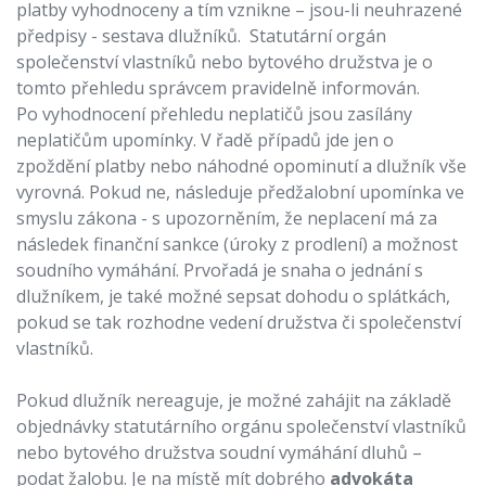
platby vyhodnoceny a tím vznikne – jsou-li neuhrazené
předpisy - sestava dlužníků. Statutární orgán
společenství vlastníků nebo bytového družstva je o
tomto přehledu správcem pravidelně informován.
Po vyhodnocení přehledu neplatičů jsou zasílány
neplatičům upomínky. V řadě případů jde jen o
zpoždění platby nebo náhodné opominutí a dlužník vše
vyrovná. Pokud ne, následuje předžalobní upomínka ve
smyslu zákona - s upozorněním, že neplacení má za
následek finanční sankce (úroky z prodlení) a možnost
soudního vymáhání. Prvořadá je snaha o jednání s
dlužníkem, je také možné sepsat dohodu o splátkách,
pokud se tak rozhodne vedení družstva či společenství
vlastníků.
Pokud dlužník nereaguje, je možné zahájit na základě
objednávky statutárního orgánu společenství vlastníků
nebo bytového družstva soudní vymáhání dluhů –
podat žalobu. Je na místě mít dobrého
advokáta