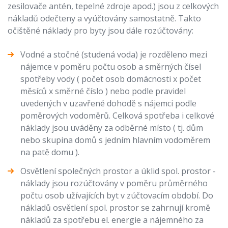
zesilovače antén, tepelné zdroje apod.) jsou z celkových
nákladů odečteny a vyúčtovány samostatně. Takto
očištěné náklady pro byty jsou dále rozúčtovány:
Vodné a stočné (studená voda) je rozděleno mezi
nájemce v poměru počtu osob a směrných čísel
spotřeby vody ( počet osob domácnosti x počet
měsíců x směrné číslo ) nebo podle pravidel
uvedených v uzavřené dohodě s nájemci podle
poměrových vodoměrů. Celková spotřeba i celkové
náklady jsou uváděny za odběrné místo ( tj. dům
nebo skupina domů s jedním hlavním vodoměrem
na patě domu ).
Osvětlení společných prostor a úklid spol. prostor -
náklady jsou rozúčtovány v poměru průměrného
počtu osob užívajících byt v zúčtovacím období. Do
nákladů osvětlení spol. prostor se zahrnují kromě
nákladů za spotřebu el. energie a nájemného za