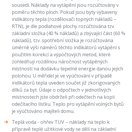
sousedí. Náklady na vytápění jsou rozúčtovány v
poměru těchto ploch. Pokud jsou byty vybaveny
indikátory tepla (rozdělovači topných nákladů –
RTN), je dle podlahové plochy rozúčtována tzv.
základní složka (40 % nákladů) a zbývající část (60 %
nákladů), tzv. spotřební složka je rozúčtována
úměrně výši náměrů těchto indikátorů vytápění s
použitím korekcí a výpočtových metod, které
zohledňují rozdílnou náročnost vytápěných
místností na dodávku tepelné energie danou jejich
polohou. U měřidel je ve vyúčtování v případě
indikátorů tepla uveden součet již zkorigovaných
dílků za byt. Údaje o odpočtech v jednotlivých
místnostech jste obdrželi při odečtech na kopii
odečítacího lístku. Teplo pro vytápění volných bytů
je vyúčtováno majiteli domu.
Teplá voda - ohřev TUV – náklady na teplo k
přípravě teplé užitkové vody se dělí na základní