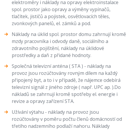
elektroměry i náklady na opravy elektroinstalace
spol. prostor jako opravy a výměny vypínačů,
tlačítek, jističů a pojistek, osvětlovacích těles,
zvonkových panelů, el. zámků a pod.
Náklady na úklid spol. prostor domu zahrnují kromě
mzdy pracovníka i odvody daně, sociálního a
zdravotního pojištění, náklady na úklidové
prostředky a daň z přidané hodnoty.
Společná televizní anténa ( STA ) - náklady na
provoz jsou rozúčtovány rovným dílem na každý
připojený byt, a to i v případě, že nájemce odebírá
televizní signál z jiného zdroje ( např. UPC ap. ).Do
nákladů se zahrnují kromě spotřeby el. energie i
revize a opravy zařízení STA.
Užívání výtahu - náklady na provoz jsou
rozúčtovány v poměru počtu členů domácností od
třetího nadzemního podlaží nahoru. Náklady